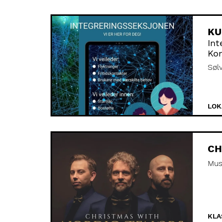
KU
Int
Ko
Søl
LOK
CH
Mus
KLA