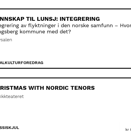
NNSKAP TIL LUNSJ: INTEGRERING
egrering av flyktninger i den norske samfunn – Hvo
ngsberg kommune med det?
vsalen
ALKULTUR
FOREDRAG
RISTMAS WITH NORDIC TENORS
ikkteateret
SSISK
JUL
kr