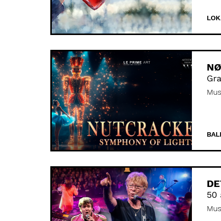
LOK
NØ
Gra
Mus
BAL
DE
50 
Mus