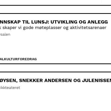
NNSKAP TIL LUNSJ: UTVIKLING OG ANLEGG
k skaper vi gode møteplasser og aktivitetsarenaer
vsalen
ALKULTUR
FOREDRAG
ØYSEN, SNEKKER ANDERSEN OG JULENISSE
ikkteateret