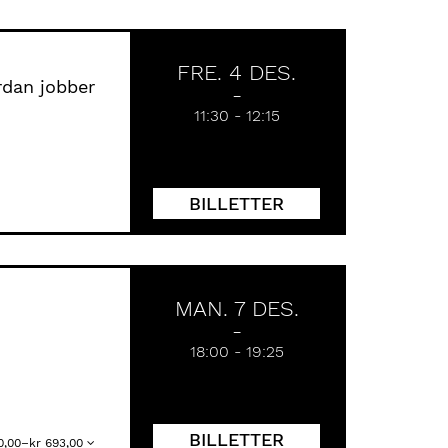
FRE. 4 DES.
rdan jobber
11:30
-
12:15
BILLETTER
MAN. 7 DES.
18:00
-
19:25
BILLETTER
 0,00–kr 693,00