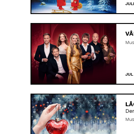
JUL
Gå
til
side:
VÅ
Mus
JUL
LÅ
Der
Mus