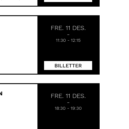
FRE. 11 DES.
11:30
-
12:15
BILLETTER
N
FRE. 11 DES.
18:30
-
19:30