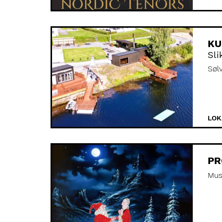
KU
Sli
Søl
LOK
PR
Mus