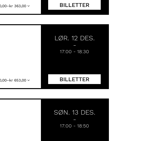
BILLETTER
 0,00–kr 363,00
LØR. 12 DES.
17:00
-
18:30
BILLETTER
 0,00–kr 653,00
SØN. 13 DES.
17:00
-
18:50