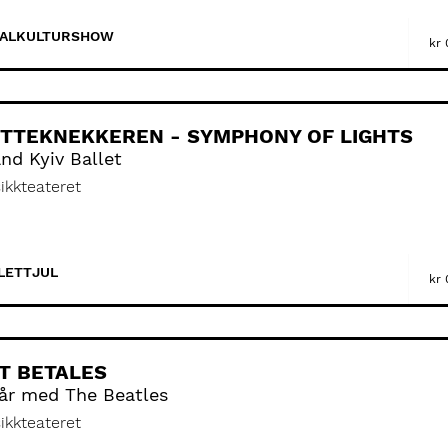
ALKULTUR
SHOW
kr
TTEKNEKKEREN - SYMPHONY OF LIGHTS
nd Kyiv Ballet
ikkteateret
LETT
JUL
kr
T BETALES
år med The Beatles
ikkteateret