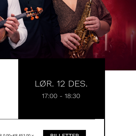
LØR. 12 DES.
17:00
-
18:30
BILLETTER
R 0,00–KR 653,00