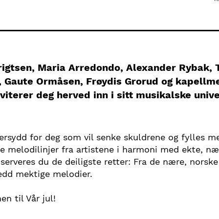
rigtsen, Maria Arredondo, Alexander Rybak, T
, Gaute Ormåsen, Frøydis Grorud og kapellm
viterer deg herved inn i sitt musikalske unive
rsydd for deg som vil senke skuldrene og fylles med
le melodilinjer fra artistene i harmoni med ekte, næ
, serveres du de deiligste retter: Fra de nære, norske
ledd mektige melodier.
n til Vår jul!