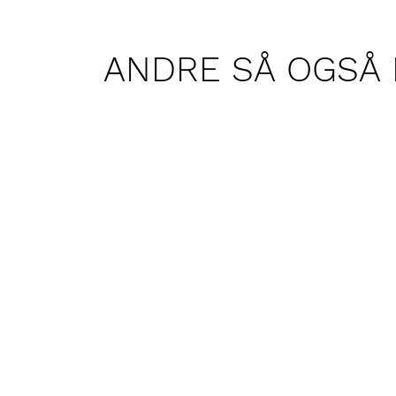
ANDRE SÅ OGSÅ 
Hopp
over