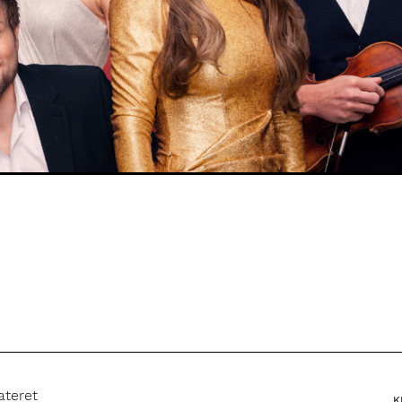
ateret
K