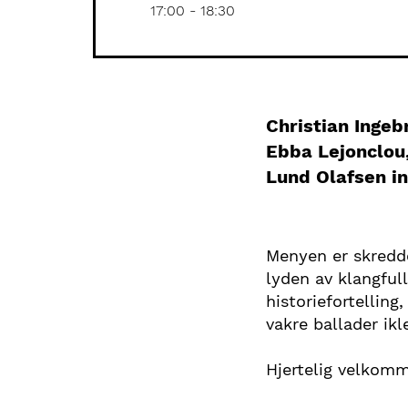
17:00
-
18:30
Christian Ingeb
Ebba Lejonclou
Lund Olafsen in
Menyen er skredde
lyden av klangful
historiefortelling
vakre ballader ik
Hjertelig velkomme