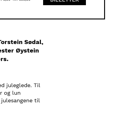
orstein Sødal,
ester Øystein
rs.
 juleglede. Til
r og lun
 julesangene til